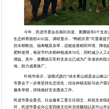
今年，民进市委会在南区街道、黄圃镇等6个支农点
生态种养面积4192亩。调研显示，“鸭稻共育”可显著
控水稻螟虫、福寿螺及杂草，还能改善稻田环境、降低
肥料使用，每亩节约水稻种植成本50元，同时减少人工成本
增益。其中，黄圃镇石军村支农点已成为广东省农科院
地，助力成果推广。
叶裕华表示，该模式践行“绿水青山就是金山银山
市委会下一步将坚持生态优先，结合种植实际与农户需
服务举措，持续做好支农惠农工作。
民进市委会委员、社会服务工委主任胡文，科技支农组
环，民进市委会办公室四级主任科员张颖锐以及中山市