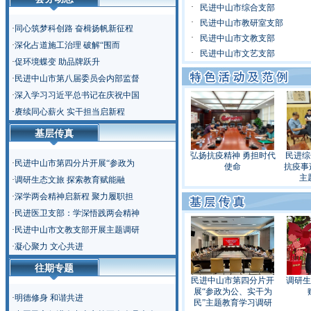
·
民进中山市综合支部
·
民进中山市教研室支部
·
同心筑梦科创路 奋楫扬帆新征程
·
民进中山市文教支部
·
深化占道施工治理 破解“围而
·
民进中山市文艺支部
·
促环境蝶变 助品牌跃升
·
民进中山市第八届委员会内部监督
·
深入学习习近平总书记在庆祝中国
·
赓续同心薪火 实干担当启新程
基层传真
弘扬抗疫精神 勇担时代
民进综
·
民进中山市第四分片开展“参政为
使命
抗疫事
主
·
调研生态文旅 探索教育赋能融
·
深学两会精神启新程 聚力履职担
·
民进医卫支部：学深悟践两会精神
·
民进中山市文教支部开展主题调研
·
凝心聚力 文心共进
往期专题
民进中山市第四分片开
调研生
展“参政为公、实干为
·
明德修身 和谐共进
民”主题教育学习调研