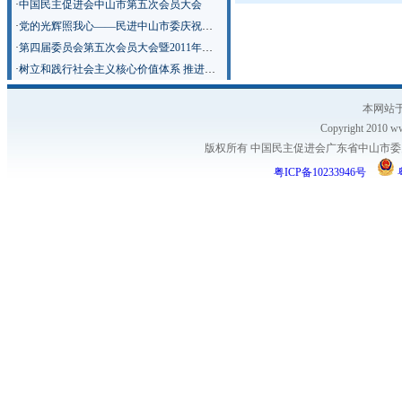
·
中国民主促进会中山市第五次会员大会
·
党的光辉照我心——民进中山市委庆祝中国共产党成立90周年纪念演出
·
第四届委员会第五次会员大会暨2011年迎春茶话会
·
树立和践行社会主义核心价值体系 推进学习型参政党建设
本网站于
Copyright 2010 ww
版权所有 中国民主促进会广东省中山市委员会
粤ICP备10233946号
粤