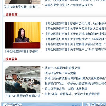
·
谋篇布局中山民进2026年参政议政工作
民进济南市委会赴中山市开展职业教育“新双高”建设专题调研
·
【两会民进好声音】以强村公司为翼，助乡村振
·
·
·
·
·
【两会民进好声音】以强村公司为翼，助乡村振兴腾飞
·
共商“AI+基层治理”破局之道
·
锚定绿色发展！重点提案
·
多部门共商传统村落保护提案 聚力文化赋能中山“
·
党派部门齐发力，保护公共资源商标品牌助力特
·
香山沉香扬古韵，大涌红木焕新章
·
创新“体育+”发展模式，促进产业高质量发展
共商“AI+基层治理”破局之道