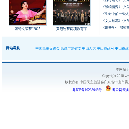
《西行漫记》·文学
《舐犊情深》·文学
《女人如花》·文学
蓝绮文荣获“2025
黄翔连获两项教育荣
网站导航
中国民主促进会
民进广东省委
中山人大
中山市政府
中山市政
本网站于
Copyright 2010 www
版权所有 中国民主促进会广东省中山市委员会
粤ICP备10233946号
粤公网安备 44