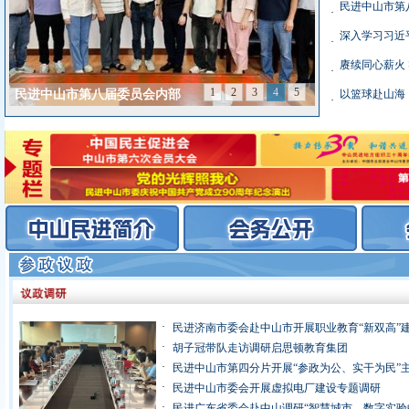
民进中山市第
·
·
·
1
2
3
4
5
民进中山市第八届委员会内部
以篮球赴山海
·
·
民进济南市委会赴中山市开展职业教育“新双高”
·
胡子冠带队走访调研启思顿教育集团
·
民进中山市第四分片开展“参政为公、实干为民”
·
民进中山市委会开展虚拟电厂建设专题调研
·