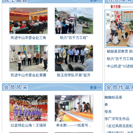
更多>>
民进中山市委会赴三角
助力“百千万工程”
·
赋能基层教育 
·
助力“百千万工程
·
中山民进“AI进
民进中山市委会赴黄圃
陈玉琼带队开展“提升
更多>>
幽幽桂花香
春
母亲
张广洋写生作品
以篮球赴山海！王瑞琛
单永辉——一纸斋号，