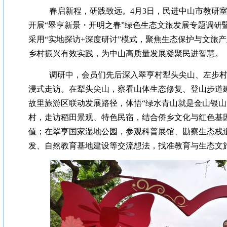
春启
新程，研践致远。4月3日，民进中山市教研
开展“翠亨新景・开明之春”绿色生态文旅发展专题调研
采用“实地探访+深度研讨”模式，聚焦生态保护与文旅
乡村振兴有效实践，为中山高质量发展凝聚民进智慧。
调研中，会员们先后深入翠亨村犁头尖山、左步
浸式走访。在犁头尖山，察看山体生态修复、登山步道
故里旅游区联动发展路径，体悟“绿水青山就是金山银山
村，走访稻田景观、特色民宿，结合侨乡文化与红色基
值；在翠亨国家湿地公园，参观科普展馆、勘察生态栈
发、自然教育基地建设等交流想法，找准教育与生态文