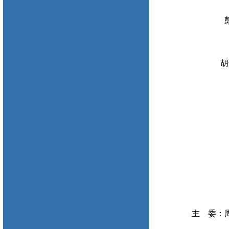
彭
胡子
主 委：周