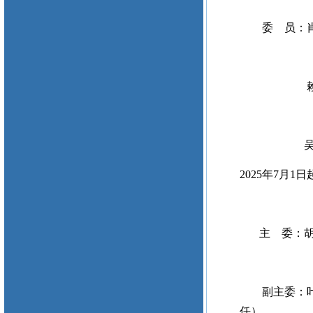
委 员
赖红武 
吴晓
2025年7月1日
主 委：胡
副主委：
任
）