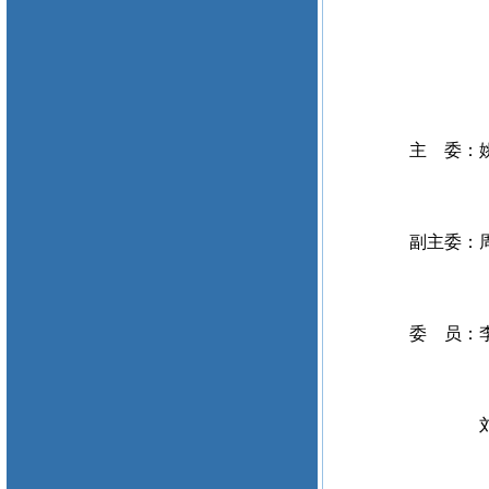
主 委：姚
副主委：周
委 员：
刘