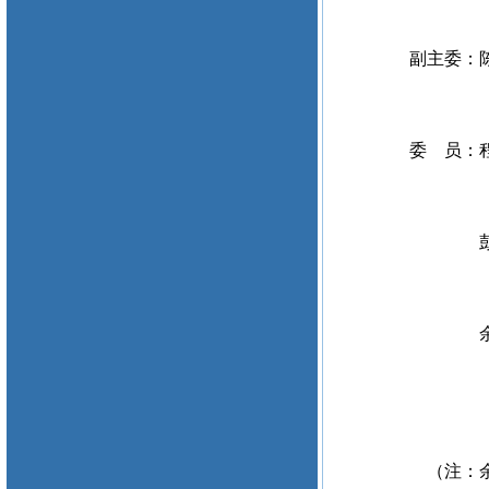
副主委：陈
委 员：
彭
余
（注：余