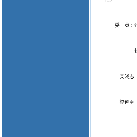
委 员：
赖红武 
吴晓志 
梁道臣