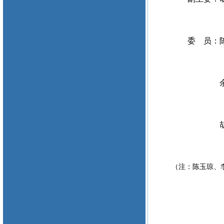
委 员：陈
余乃刚
胡 文
（注：陈玉琼、