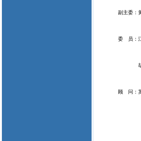
副主委：
委 员：
胡
顾 问：