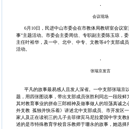
会议现场
6月10日，民进中山市委会在市教体局教研室会议室
事”主题活动。市委会主委周信、专职副主委陈玉琼，
主任叶裕华，及一中、北中、中专、文教等4个支部成
活动。
张瑞京发言
平凡的故事最易感人且发人深省。一中支部张瑞京
题，用四张图说事，带出支部成员张胜利同志一段段鲜
其对教育事业的拼命三郎精神及做事做人的坦荡真诚之
外支教 孤独并快乐着》讲述北中支部成员、市开发区
家人及正在读初三的儿子去菲律宾马尼拉爱国中学支教
述的是市特殊教育学校音乐教师于珊永的故事，她选择