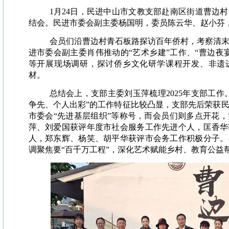
1
月
24日，民进中山市文教支部赴南区街道曹边村
结会。民进市委会副主委杨国明，委员陈云华、赵小芬
会员们沿曹边村青石板路探访百年侨村，考察清
进市委会副主委肖伟推动的“艺术乡建”工作、“曹边夜
等开展现场调研，探讨侨乡文化研学课程开发、非遗
材。
总结会上，支部主委刘玉萍梳理2025年支部工作。
争先、个人出彩”的工作特征比较凸显，支部先后荣获
市委会“先进基层组织”等称号，而会员们则多点开花
萍、刘爱国获评年度市社会服务工作先进个人，匡香华
人，郑东辉、杨笑、胡平华获评市会务工作积极分子。在
调聚焦要“百千万工程”，深化艺术赋能乡村、教育公益