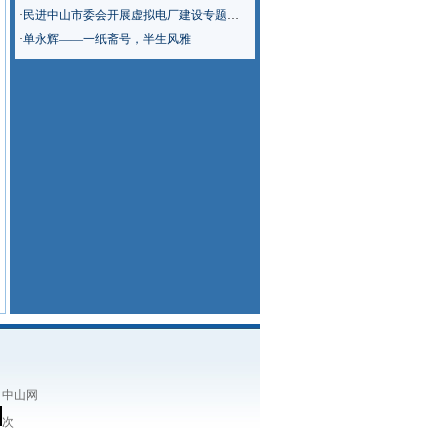
·
民进中山市委会开展虚拟电厂建设专题调研
·
单永辉——一纸斋号，半生风雅
：中山网
次