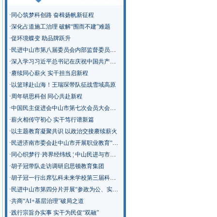
·
同心筑梦科创路 奋楫扬帆新征程
·
深化占道施工治理 破解“围而不建”难题
·
促环境蝶变 助品牌跃升
·
民进中山市第八届委员会内部监督委员会召开第一次会议
·
深入学习习近平总书记在庆祝中国共产党成立105周年大会上的重要讲话精神
·
赓续同心薪火 实干担当启新程
·
以篮球赴山海！王瑞琛带队征战雪域高原
·
周年研思科创 同心共赴新程
·
中国民主促进会中山市第七次会员大会召开
·
薪火相传守初心 实干笃行谱新篇
·
以主题教育凝聚共识 以政治交接赓续薪火
·
民进济南市委会赴中山市开展职业教育“新双高”建设专题调研
·
同心织梦行·跨界经纬线 ¦ 中山民进与市教师发展中心“青春聊聊吧”活动走进南侨英才学校
·
胡子冠带队走访调研启思顿教育集团
·
胡子冠一行出席弘科未来学校第三届科技节
·
民进中山市第四分片开展“参政为公、实干为民”主题教育学习调研
·
共商“AI+基层治理”破局之道
·
践行宗旨办实事 实干为民促“双融”