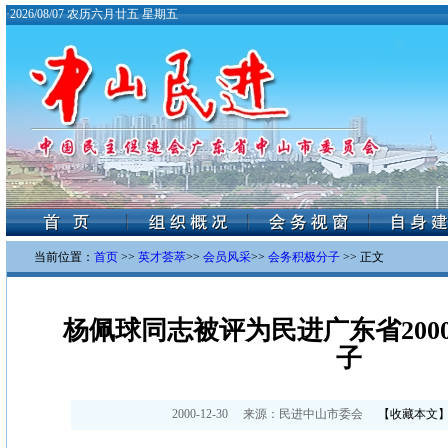
·
2026/08/07 农历六月廿五 星期五
当前位置：
首页
>>
英才荟萃
>>
会员风采
>>
会务积极分子
>> 正文
杨佩球同志被评为民进广东省200
子
2000-12-30
来源：
民进中山市委会
【
收藏本文