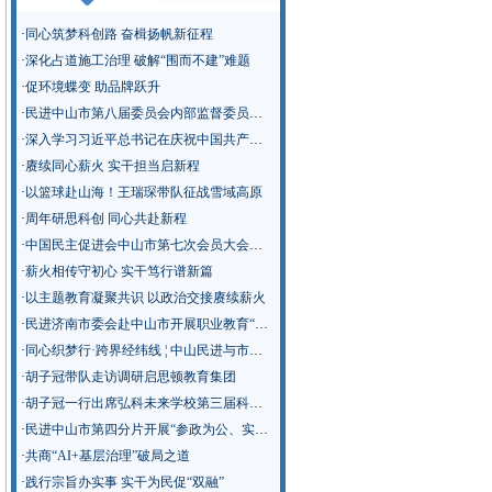
·
同心筑梦科创路 奋楫扬帆新征程
·
深化占道施工治理 破解“围而不建”难题
·
促环境蝶变 助品牌跃升
·
民进中山市第八届委员会内部监督委员会召开第一次会议
·
深入学习习近平总书记在庆祝中国共产党成立105周年大会上的重要讲话精神
·
赓续同心薪火 实干担当启新程
·
以篮球赴山海！王瑞琛带队征战雪域高原
·
周年研思科创 同心共赴新程
·
中国民主促进会中山市第七次会员大会召开
·
薪火相传守初心 实干笃行谱新篇
·
以主题教育凝聚共识 以政治交接赓续薪火
·
民进济南市委会赴中山市开展职业教育“新双高”建设专题调研
·
同心织梦行·跨界经纬线 ¦ 中山民进与市教师发展中心“青春聊聊吧”活动走进南侨英才学校
·
胡子冠带队走访调研启思顿教育集团
·
胡子冠一行出席弘科未来学校第三届科技节
·
民进中山市第四分片开展“参政为公、实干为民”主题教育学习调研
·
共商“AI+基层治理”破局之道
·
践行宗旨办实事 实干为民促“双融”