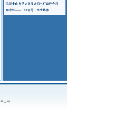
·
民进中山市委会开展虚拟电厂建设专题调研
·
单永辉——一纸斋号，半生风雅
：中山网