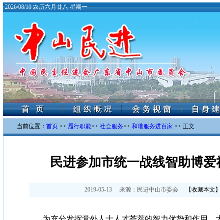
·
2026/08/10 农历六月廿八 星期一
当前位置：
首页
>>
履行职能
>>
社会服务
>>
和谐服务进百家
>> 正文
民进参加市统一战线智助博爱
2019-05-13
来源：
民进中山市委会
【
收藏本文
为充分发挥党外人士人才荟萃的智力优势和作用，