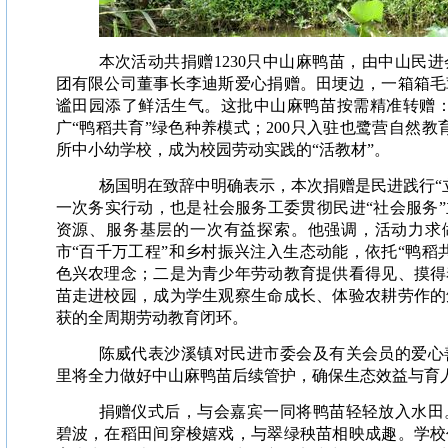
本次活动共捐赠1230只中山麻鸭苗，由中山民
团有限公司董事长李迪斯爱心捐赠。田埂边，一箱箱毛
谧田园添了鲜活生气。这批中山麻鸭苗按需精准转赠：
广“鸭稻共育”绿色种养模式；200只入驻也鹭营自然教育
所中小幼学校，成为校园劳动实践的“活教材”。
杨国明在致辞中明确表示，本次捐赠是民进践行“
一次务实行动，也是社会服务工委贯彻民进“社会服务
资源、服务基层的一次有益探索。他强调，活动力求做
市“百千万工程”和乡村振兴注入生态动能，依托“鸭稻
色兴农理念；二是为青少年劳动教育提供看得见、摸得
苗走进校园，成为学生观察生命成长、体验农耕劳作的
获的全周期劳动教育闭环。
陈威代表沙溪镇对民进市委会及有关会员的爱心
里将全力做好中山麻鸭苗后续管护，确保生态效益与育
捐赠仪式后，与会嘉宾一同将鸭苗轻轻放入水田
碧波，在稻田间穿梭嬉戏，与翠绿秧苗相映成趣。学校