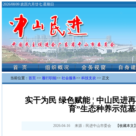
·
2026/08/09 农历六月廿七 星期日
当前位置：
首页
>>
履行职能
>>
社会服务
>>
科技支农
>> 正文
实干为民 绿色赋能 ¦ 中山民进
育”生态种养示范基
2026-04-16
来源：
民进中山市委会
【
收藏本文