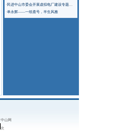
·
民进中山市委会开展虚拟电厂建设专题调研
·
单永辉——一纸斋号，半生风雅
：中山网
次