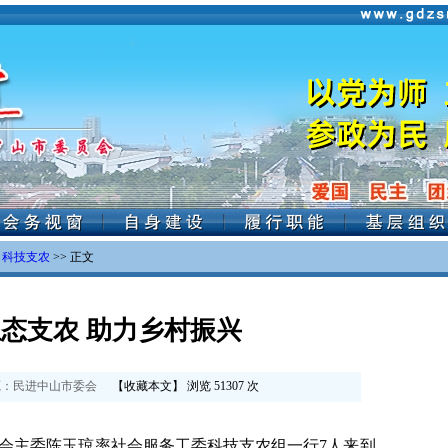
>
科技支农
>> 正文
态支农 助力乡村振兴
：
民进中山市委会
【
收藏本文
】 浏览
51307
次
委会主委陈玉琼率社会服务工委科技支农组一行7人来到