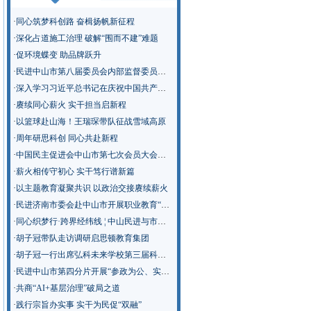
·
同心筑梦科创路 奋楫扬帆新征程
·
深化占道施工治理 破解“围而不建”难题
·
促环境蝶变 助品牌跃升
·
民进中山市第八届委员会内部监督委员会召开第一次会议
·
深入学习习近平总书记在庆祝中国共产党成立105周年大会上的重要讲话精神
·
赓续同心薪火 实干担当启新程
·
以篮球赴山海！王瑞琛带队征战雪域高原
·
周年研思科创 同心共赴新程
·
中国民主促进会中山市第七次会员大会召开
·
薪火相传守初心 实干笃行谱新篇
·
以主题教育凝聚共识 以政治交接赓续薪火
·
民进济南市委会赴中山市开展职业教育“新双高”建设专题调研
·
同心织梦行·跨界经纬线 ¦ 中山民进与市教师发展中心“青春聊聊吧”活动走进南侨英才学校
·
胡子冠带队走访调研启思顿教育集团
·
胡子冠一行出席弘科未来学校第三届科技节
·
民进中山市第四分片开展“参政为公、实干为民”主题教育学习调研
·
共商“AI+基层治理”破局之道
·
践行宗旨办实事 实干为民促“双融”