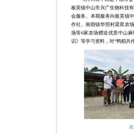
板芙镇中山市兴广生物科技有限
会服务。本期服务向板芙镇
作社、南朗镇华照村梁星农
场等6家农场赠送优质中山麻
识》等学习资料，对“鸭稻共
民