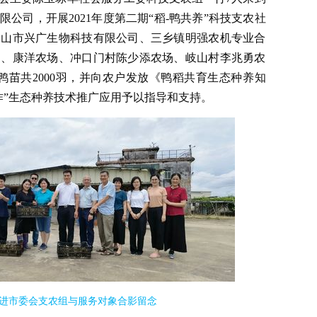
公司，开展2021年度第二期“稻-鸭共养”科技支农社
中山市兴广生物科技有限公司、三乡镇明强农机专业合
场、康洋农场、冲口门村陈少添农场、岐山村李兆勇农
鸭苗共2000羽，并向农户发放《鸭稻共育生态种养知
作”生态种养技术推广应用予以指导和支持。
进市委会支农组与服务对象合影留念