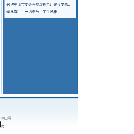
·
民进中山市委会开展虚拟电厂建设专题调研
·
单永辉——一纸斋号，半生风雅
：中山网
次