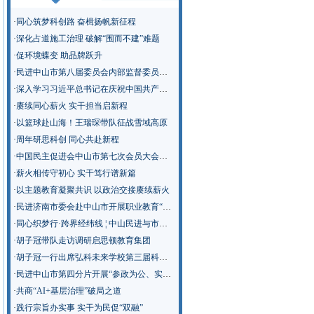
·
同心筑梦科创路 奋楫扬帆新征程
·
深化占道施工治理 破解“围而不建”难题
·
促环境蝶变 助品牌跃升
·
民进中山市第八届委员会内部监督委员会召开第一次会议
·
深入学习习近平总书记在庆祝中国共产党成立105周年大会上的重要讲话精神
·
赓续同心薪火 实干担当启新程
·
以篮球赴山海！王瑞琛带队征战雪域高原
·
周年研思科创 同心共赴新程
·
中国民主促进会中山市第七次会员大会召开
·
薪火相传守初心 实干笃行谱新篇
·
以主题教育凝聚共识 以政治交接赓续薪火
·
民进济南市委会赴中山市开展职业教育“新双高”建设专题调研
·
同心织梦行·跨界经纬线 ¦ 中山民进与市教师发展中心“青春聊聊吧”活动走进南侨英才学校
·
胡子冠带队走访调研启思顿教育集团
·
胡子冠一行出席弘科未来学校第三届科技节
·
民进中山市第四分片开展“参政为公、实干为民”主题教育学习调研
·
共商“AI+基层治理”破局之道
·
践行宗旨办实事 实干为民促“双融”