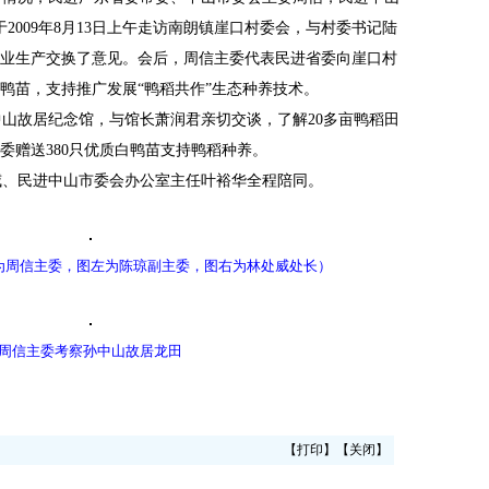
2009年8月13日上午走访南朗镇崖口村委会，与村委书记陆
业生产交换了意见。会后，周信主委代表民进省委向崖口村
白鸭苗，支持推广发展“鸭稻共作”生态种养技术。
山故居纪念馆，与馆长萧润君亲切交谈，了解20多亩鸭稻田
委赠送380只优质白鸭苗支持鸭稻种养。
、民进中山市委会办公室主任叶裕华全程陪同。
为周信主委，图左为陈琼副主委，图右为林处威处长）
周信主委考察孙中山故居龙田
【
打印
】【
关闭
】