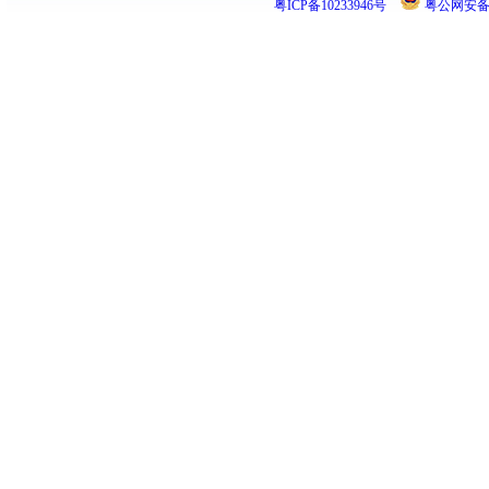
粤ICP备10233946号
粤公网安备 44