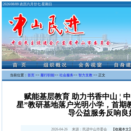
·
2026/08/09 农历六月廿七 星期日
当前位置：
首页
>>
履行职能
>>
社会服务
>>
智力支教
>> 正文
赋能基层教育 助力书香中山 ¦ 
星”教研基地落户光明小学，首期
导公益服务反响良
2026-04-26
来源：
民进中山市委会
【
收藏本文