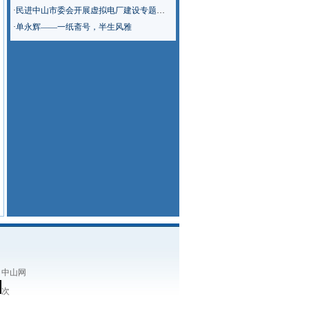
·
民进中山市委会开展虚拟电厂建设专题调研
·
单永辉——一纸斋号，半生风雅
：中山网
次