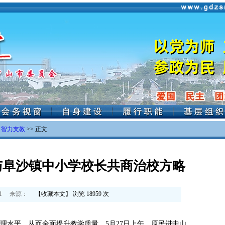
>
智力支教
>> 正文
与阜沙镇中小学校长共商治校方略
1
来源：
【
收藏本文
】 浏览
18959
次
水平，从而全面提升教学质量，5月27日上午，原民进中山