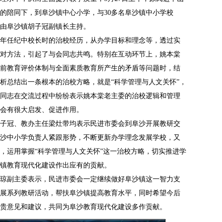
的陪同下，到阜沙镇中心小学，与30多名阜沙镇中小学校
由阜沙镇胡子冠副镇长主持。
年任纪中校长时的治校经历，从办学目标和理念等，透过实
对方法，引起了与会同志共鸣。特别在互动环节上，姚本棠
前教育评价体制与全面素质教育所产生的矛盾等问题时，结
析总结出一条根本的治校方略，就是“科学管理与人文关怀”，
同志在交流过程中纷纷表示姚本棠老主委的治校逻辑和管理
会有很大启发、促进作用。
冠、教办主任梁灶带均表示民进市委会到阜沙开展教研交
沙中小学负责人紧跟形势，不断更新办学理念发展学校，又
，运用掌握“科学管理与人文关怀”这一治校方略，切实推进学
镇教育现代化建设作出应有的贡献。
副主委表示，民进市委会一定继续做好阜沙镇这一智力支
展系列教研活动，帮扶阜沙镇提高教育水平，同时希望今后
贵意见和建议，共同为阜沙教育现代化建设多作贡献。