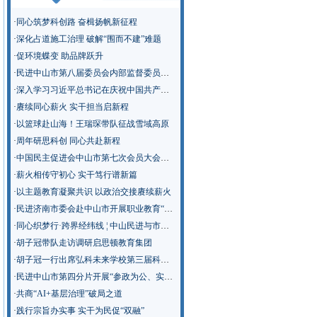
·
同心筑梦科创路 奋楫扬帆新征程
·
深化占道施工治理 破解“围而不建”难题
·
促环境蝶变 助品牌跃升
·
民进中山市第八届委员会内部监督委员会召开第一次会议
·
深入学习习近平总书记在庆祝中国共产党成立105周年大会上的重要讲话精神
·
赓续同心薪火 实干担当启新程
·
以篮球赴山海！王瑞琛带队征战雪域高原
·
周年研思科创 同心共赴新程
·
中国民主促进会中山市第七次会员大会召开
·
薪火相传守初心 实干笃行谱新篇
·
以主题教育凝聚共识 以政治交接赓续薪火
·
民进济南市委会赴中山市开展职业教育“新双高”建设专题调研
·
同心织梦行·跨界经纬线 ¦ 中山民进与市教师发展中心“青春聊聊吧”活动走进南侨英才学校
·
胡子冠带队走访调研启思顿教育集团
·
胡子冠一行出席弘科未来学校第三届科技节
·
民进中山市第四分片开展“参政为公、实干为民”主题教育学习调研
·
共商“AI+基层治理”破局之道
·
践行宗旨办实事 实干为民促“双融”