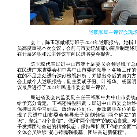
述职和民主评议会现
会上，陈玉琼做领导班子2023年述职报告。她指
员高度重视本次会议，会前与市委统战部协商后制定述
在开展述职和民主评议前向民进省委会报告。
陈玉琼代表民进中山市第七届委员会领导班子总
在民进广东省委会和中共中山市委的领导下各项工作的
在的不足之处进行深刻检视剖析，并提出今后的努力方
会上做个人述职报告，副主委胡子冠、叶裕华、杨国明
议最后进行了2023年民进市委会民主评议。
民进省委会内监委副主任王福和中共中山市委统
给予充分肯定。王福还特别强调，民进中山市委会始终
保持日常学习到底、政治站位到位、参政履职在位的良
现了民进中山市委会领导班子深刻领悟“两个确立”的
识”、坚定“四个自信”、做到“两个维护”的政治自觉。
子发挥团结奋进的精神状态，保持和扩展工作的“全面”“
全体会员继续“凝心铸魂强根基、团结奋进新征程”。