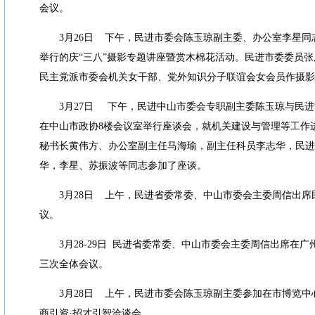
会议。
3
月
26
日
下午，民进市委会陈玉琼副主委、办公室李星同
举行的庆
“
三八
”
摄影专题讲座暨赏木棉花活动。民进市委委员张
民主党派市委会机关女干部、党外知识分子联谊会女会员作摄影
3
月
27
日
下午，民进中山市委会专职副主委陈玉琼与民进
在中山市政协
8
楼会议室举行座谈会，就机关建设与管理等工作
秘书长黄伟方、办公室副主任马海瑜，副主任科员李志华，民进
华，李星、苏振波等同志参加了座谈。
3
月
28
日
上午，民进省委常委、中山市委会主委周信出席
议。
3
月
28-29
日
民进省委常委、中山市委会主委周信出席在广
三次全体会议。
3
月
28
日
上午，民进市委会陈玉琼副主委参加在市博览中
商引资
·
招才引智洽谈会。