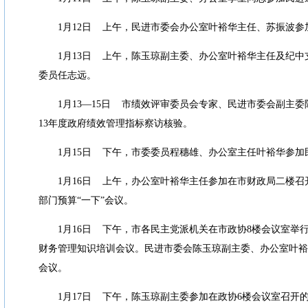
1
月
12
日
上午，民进市委会办公室叶裕华主任、苏振波参
1
月
13
日
上午，陈玉琼副主委、办公室叶裕华主任及纪中
委员任志远。
1
月
13—15
日
市绩效评审委员会专家、民进市委会副主委
13
年度政府绩效管理指标察访核验。
1
月
15
日
下午，市委委员程穗雄、办公室主任叶裕华参加
1
月
16
日
上午，办公室叶裕华主任参加在市财政局二楼召
部门预算
“
一下
”
会议。
1
月
16
日
下午，市各民主党派机关在市政协
8
楼会议室举
财务管理知识培训会议。民进市委会陈玉琼副主委、办公室叶裕
会议。
1
月
17
日
下午，陈玉琼副主委参加在政协
6
楼会议室召开