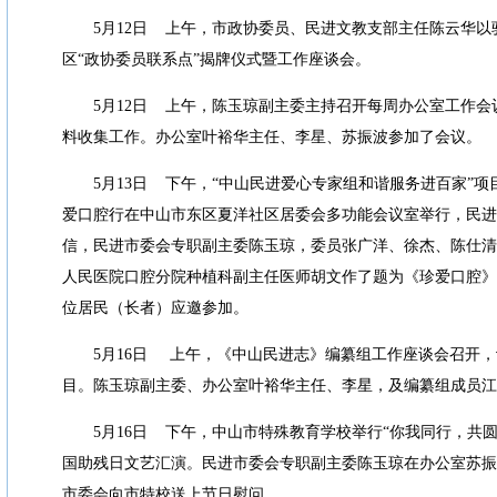
5
月
12
日
上午，市政协委员、民进文教支部主任陈云华以
区
“
政协委员联系点
”
揭牌仪式暨工作座谈会。
5
月
12
日
上午，陈玉琼副主委主持召开每周办公室工作会
料收集工作。办公室叶裕华主任、李星、苏振波参加了会议。
5
月
13
日
下午，
“
中山民进爱心专家组和谐服务进百家
”
项
爱口腔行在中山市东区夏洋社区居委会多功能会议室举行，民进
信，民进市委会专职副主委陈玉琼，委员张广洋、徐杰、陈仕清
人民医院口腔分院种植科副主任医师胡文作了题为《珍爱口腔》
位居民（长者）应邀参加。
5
月
16
日
上午，《中山民进志》编纂组工作座谈会召开，
目。陈玉琼副主委、办公室叶裕华主任、李星，及编纂组成员江
5
月
16
日
下午，中山市特殊教育学校举行
“
你我同行，共
国助残日文艺汇演。民进市委会专职副主委陈玉琼在办公室苏振
市委会向市特校送上节日慰问。