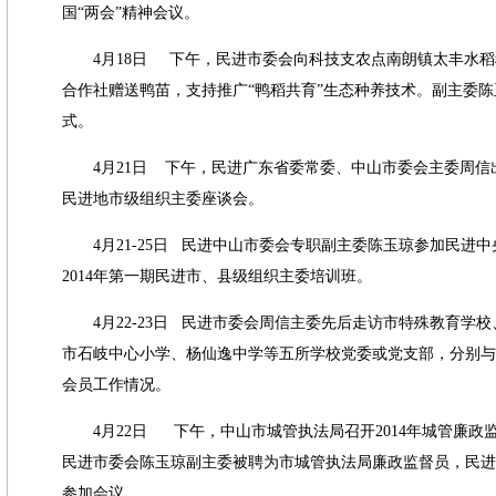
国
“
两会
”
精神会议。
4
月
18
日
下午，民进市委会向科技支农点南朗镇太丰水稻
合作社赠送鸭苗，支持推广
“
鸭稻共育
”
生态种养技术。副主委陈
式。
4
月
21
日
下午，民进广东省委常委、中山市委会主委周信
民进地市级组织主委座谈会。
4
月
21-25
日
民进中山市委会专职副主委陈玉琼参加民进中
2014
年第一期民进市、县级组织主委培训班。
4
月
22-23
日
民进市委会周信主委先后走访市特殊教育学校
市石岐中心小学、杨仙逸中学等五所学校党委或党支部，分别与
会员工作情况。
4
月
22
日
下午，中山市城管执法局召开
2014
年城管廉政
民进市委会陈玉琼副主委被聘为市城管执法局廉政监督员，民进
参加会议。