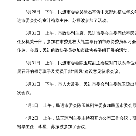
3
月
28
日
下午，民进市委委员徐杰率侨中支部到横栏华文
进市委会办公室叶裕华主任、苏振波参加了活动。
3
月
31
日
上午，市政协副主席、民进市委会主委周信率民
任及机关干部，参加在市委党校大礼堂举行的市政协委员学习会
传达。会后，民进的政协委员参加市政协各委组开展的活动。
3
月
31
日
上午，民进市委会陈玉琼副主委应对口联系单位
局召开的领导班子及党员干部
“
四风
”
建设意见征求会议。
3
月
31
日
下午，市人大常委、民进市委会副主委陈玉琼出
次会议。
4
月
1
日
上午，民进市委会陈玉琼副主委参加民盟市委会
4
月
2
日
上午，陈玉琼副主委主持召开办公室工作会议，
裕华主任、李星、苏振波参加了会议。