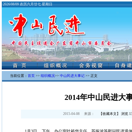
·
2026/08/09 农历六月廿七 星期日
当前位置：
首页
>>
组织概况
>>
中山民进大事记
>> 正文
2014年中山民进大
2015-04-08
来源：
【
收藏本文
】 浏览
1
1
月
3
日
下午，办公室叶裕华主任、苏振波等慰问民进退