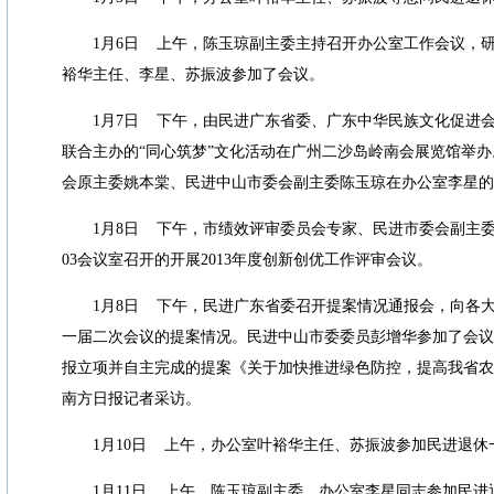
1
月
6
日
上午，陈玉琼副主委主持召开办公室工作会议，
裕华主任、李星、苏振波参加了会议。
1
月
7
日
下午，由民进广东省委、广东中华民族文化促进
联合主办的
“
同心筑梦
”
文化活动在广州二沙岛岭南会展览馆举办
会原主委姚本棠、民进中山市委会副主委陈玉琼在办公室李星的
1
月
8
日
下午，市绩效评审委员会专家、民进市委会副主
03
会议室召开的开展
2013
年度创新创优工作评审会议。
1
月
8
日
下午，民进广东省委召开提案情况通报会，向各
一届二次会议的提案情况。民进中山市委委员彭增华参加了会议
报立项并自主完成的提案《关于加快推进绿色防控，提高我省农
南方日报记者采访。
1
月
10
日
上午，办公室叶裕华主任、苏振波参加民进退休
1
月
11
日
上午，陈玉琼副主委、办公室李星同志参加民进