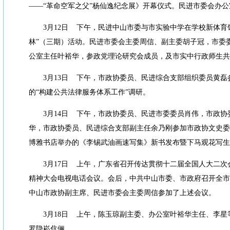
——“
革命空军之父
”
杨仙逸纪念展》开幕仪式。民进市委会办公
3
月
12
日
下午，民进中山市委与市实验中学在学校新体育
林
”
（三期）活动。民进市委会主委周信、副主委胡子冠，市委
公室主任叶裕华，参政党理论研究会成员，及市实中行政师生共
3
月
13
日
下午，市政协委员、民进综合支部组织委员黄磊
的
“
构建公共法律服务体系工作
”
调研。
3
月
14
日
下午，市政协委员、民进市委委员肖伟，市政协
华，市政协委员、民进综合支部副主任余乃刚参加市政协文史委
博雅书店举办的《李锡武油画速写集》新书发布暨下马观花写生
3
月
17
日
上午，广东省召开传达贯彻十二届全国人大二次
精神大会电视电话会议。会后，中共中山市委、市政府召开全市
中山市政协副主席、民进市委会主委周信参加了上述会议。
3
月
18
日
上午，陈玉琼副主委、办公室叶裕华主任、李星
罗隐崧伉俪。