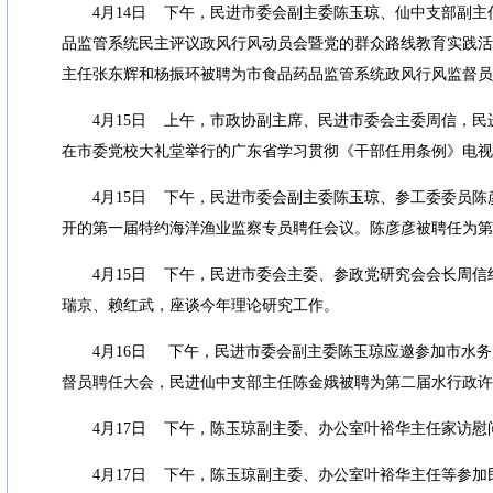
4
月
14
日
下午，民进市委会副主委陈玉琼、仙中支部副主
品监管系统民主评议政风行风动员会暨党的群众路线教育实践活
主任张东辉和杨振环被聘为市食品药品监管系统政风行风监督员
4
月
15
日
上午，市政协副主席、民进市委会主委周信，民
在市委党校大礼堂举行的广东省学习贯彻《干部任用条例》电视
4
月
15
日
下午，民进市委会副主委陈玉琼、参工委委员陈
开的第一届特约海洋渔业监察专员聘任会议。陈彦彦被聘任为第
4
月
15
日
下午，民进市委会主委、参政党研究会会长周信
瑞京、赖红武，座谈今年理论研究工作。
4
月
16
日
下午，民进市委会副主委陈玉琼应邀参加市水务
督员聘任大会，民进仙中支部主任陈金娥被聘为第二届水行政许
4
月
17
日
下午，陈玉琼副主委、办公室叶裕华主任家访慰
4
月
17
日
下午，陈玉琼副主委、办公室叶裕华主任等参加