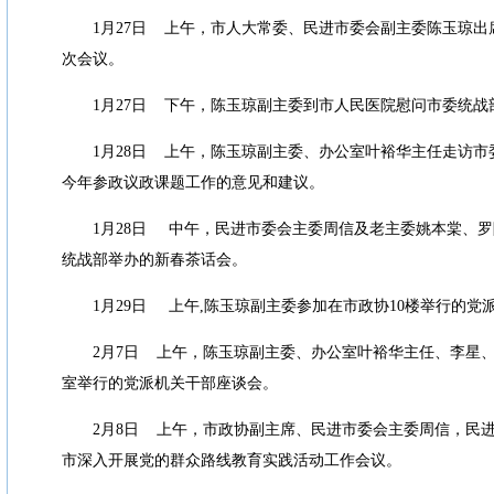
1
月
27
日
上午，市人大常委、民进市委会副主委陈玉琼出
次会议。
1
月
27
日
下午，陈玉琼副主委到市人民医院慰问市委统战
1
月
28
日
上午，陈玉琼副主委、办公室叶裕华主任走访市
今年参政议政课题工作的意见和建议。
1
月
28
日
中午，民进市委会主委周信及老主委姚本棠、罗
统战部举办的新春茶话会。
1
月
29
日
上午
,
陈玉琼副主委参加在市政协
10
楼举行的党
2
月
7
日
上午，陈玉琼副主委、办公室叶裕华主任、李星
室举行的党派机关干部座谈会。
2
月
8
日
上午，市政协副主席、民进市委会主委周信，民
市深入开展党的群众路线教育实践活动工作会议。