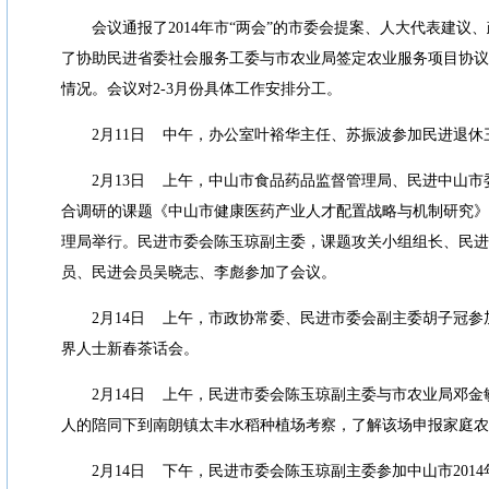
会议通报了
2014
年市
“
两会
”
的市委会提案、人大代表建议、
了协助民进省委社会服务工委与市农业局签定农业服务项目协议
情况。会议对
2-3
月份具体工作安排分工。
2
月
11
日
中午，办公室叶裕华主任、苏振波参加民进退休
2
月
13
日
上午，中山市食品药品监督管理局、民进中山市
合调研的课题《中山市健康医药产业人才配置战略与机制研究》
理局举行。民进市委会陈玉琼副主委，课题攻关小组组长、民进
员、民进会员吴晓志、李彪参加了会议。
2
月
14
日
上午，市政协常委、民进市委会副主委胡子冠参
界人士新春茶话会。
2
月
14
日
上午，民进市委会陈玉琼副主委与市农业局邓金
人的陪同下到南朗镇太丰水稻种植场考察，了解该场申报家庭农
2
月
14
日
下午，民进市委会陈玉琼副主委参加中山市
2014