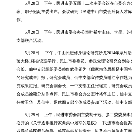
5
月
28
日
下午，民进市委五届十二次主委会议在市委会办
琼、胡子冠副主委出席。会议研究《民进中山市委会后备人才库
作。
5
月
28
日
下午，民进市委会办公室叶裕华主任、李星、苏
支部联合活动。
5
月
28
日
下午，中山民进修身理论研究沙龙
2014
年系列活
验大楼
1
楼会议室举行，民进市委委员、参政党理论研究会副会
会长、仙中支部组织委员赖红武作题为《儒家精华思想是中国特
的研究成果汇报，研究会成员、仙中支部宣传委员谢红章作题为
究成果汇报。研究会副会长、一中支部主任张瑞京，研究会成员
会成员徐毅分别作点评。民进市委会办公室叶裕华主任，仙中支
任黄玉华，及仙中、退休四支部全体成员参加了活动。仙中支部
5
月
29
日
上午，民进市委会副主委胡子冠、参工委委员李
召开的《关于逐步推行家禽集中屠宰的建议》（民进市委会提案
业局总兽医师苏德鹏、兽医科科长彭增华，以及会办单位市工商