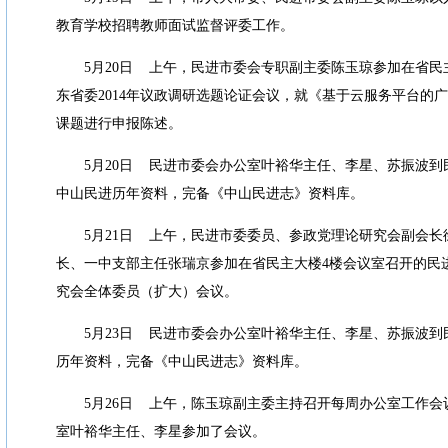
教育学校招聘教师面试监督评委工作。
5
月
20
日
上午，民进市委会专职副主委陈玉琼参加在省民
东省委
2014
年议政调研选题论证会议，就《基于云服务平台的广
课题进行申报陈述。
5
月
20
日
民进市委会办公室叶裕华主任、李星、苏振波到
中山民进历年资料，完备《中山民进志》资料库。
5
月
21
日
上午，民进市委委员、参政党理论研究会副会长
长、一中支部主任张瑞京参加在省民主大楼
4
楼会议室召开的民
究会全体委员（扩大）会议。
5
月
23
日
民进市委会办公室叶裕华主任、李星、苏振波到
历年资料，完备《中山民进志》资料库。
5
月
26
日
上午，陈玉琼副主委主持召开每周办公室工作会
室叶裕华主任、李星参加了会议。