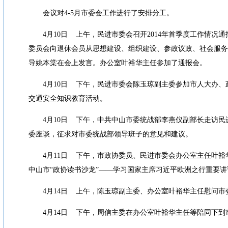
会议对
4-5
月市委会工作进行了安排分工。
4
月
10
日
上午，民进市委会召开
2014
年首季度工作情况通
委员会向退休会员从思想建设、组织建设、参政议政、社会服务
导姚本棠在会上发言。办公室叶裕华主任参加了通报会。
4
月
10
日
下午，民进市委会陈玉琼副主委参加市人大办、
交通安全知识教育活动。
4
月
10
日
下午，中共中山市委统战部李燕仪副部长走访民
委座谈，征求对市委统战部领导班子的意见和建议。
4
月
11
日
下午，市政协委员、民进市委会办公室主任叶裕
中山市
“
政协读书沙龙
”——
学习国家主席习近平欧洲之行重要讲
4
月
14
日
上午，陈玉琼副主委、办公室叶裕华主任慰问市
4
月
14
日
下午，周信主委在办公室叶裕华主任等陪同下到