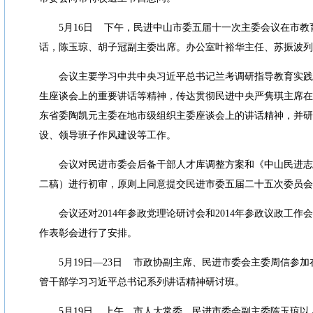
5
月
16
日
下午，民进中山市委五届十一次主委会议在市教
话，陈玉琼、胡子冠副主委出席。办公室叶裕华主任、苏振波列
会议主要学习中共中央习近平总书记兰考调研指导教育实践
生座谈会上的重要讲话等精神，传达贯彻民进中央严隽琪主席在
东省委陶凯元主委在地市级组织主委座谈会上的讲话精神，并研
设、领导班子作风建设等工作。
会议对民进市委会后备干部人才库调整方案和《中山民进志
二稿）进行初审，原则上同意提交民进市委五届二十五次委员会
会议还对
2014
年参政党理论研讨会和
2014
年参政议政工作会
作表彰会进行了安排。
5
月
19
日
—23
日
市政协副主席、民进市委会主委周信参加
管干部学习习近平总书记系列讲话精神研讨班。
5
月
19
日
上午，市人大常委、民进市委会副主委陈玉琼以