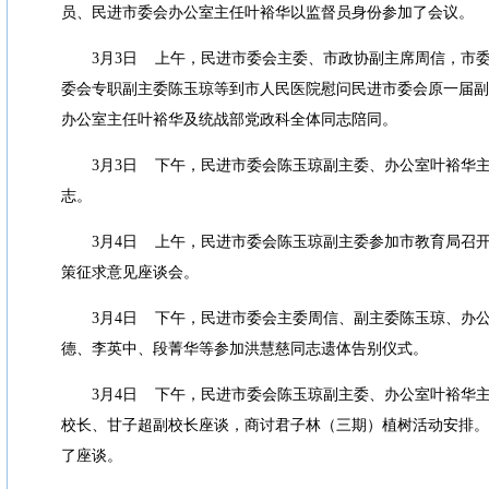
员、民进市委会办公室主任叶裕华以监督员身份参加了会议。
3
月
3
日
上午，民进市委会主委、市政协副主席周信，市
委会专职副主委陈玉琼等到市人民医院慰问民进市委会原一届副
办公室主任叶裕华及统战部党政科全体同志陪同。
3
月
3
日
下午，民进市委会陈玉琼副主委、办公室叶裕华
志。
3
月
4
日
上午，民进市委会陈玉琼副主委参加市教育局召
策征求意见座谈会。
3
月
4
日
下午，民进市委会主委周信、副主委陈玉琼、办
德、李英中、段菁华等参加洪慧慈同志遗体告别仪式。
3
月
4
日
下午，民进市委会陈玉琼副主委、办公室叶裕华
校长、甘子超副校长座谈，商讨君子林（三期）植树活动安排。
了座谈。