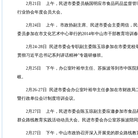
2
月
21
日
上午，民进市委委员杨国明应市食品药品监督管
行业协会年度会员大会。
2
月
24
日
上午， 市政协副主席、民进市委会主委周信，
委员参加在市文化艺术中心举行的
2014
年中山市干部教育培训春
2
月
24-28
日
民进市委会专职副主委陈玉琼参加在市委党校
贯彻习近平总书记系列讲话精神
”
专题研修班。
2
月
25
日
下午，办公室叶裕华主任、苏振波等到市中医院
岐。
2
月
26-27
日
民进市委会办公室叶裕华主任参加在市财政局
暨行政单位会计制度培训会议。
2
月
27
日
上午，民进市委会陈玉琼副主委应邀参加市食品
群众路线教育实践活动动员大会。民进市委会办公室苏振波陪同
2
月
27
日
下午，中山市政协召开深入开展党的群众路线教