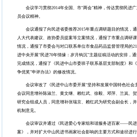
会议学习贯彻
2014
年全国、市
“
两会
”
精神，传达贯彻民进广
员会议精神。
会议通报了向民进省委推荐
2015
年重点调研题目的情况，通
人大代表建议、政协委员提案等立案情况，通报了市重点调研课
情况，通报了市委会与对口联系单位市食品药品监督管理局的
21
进中央开展
“
民进
70
年情缘：岁月钩沉
”
主题征稿活动的安排，通
完成情况，通报了《民进中山市委班子联系基层支部制度》和《
争优奖
”
申评办法》的修改情况。
会议审改了《民进中山市委开展
“
坚持和发展中国特色社会
会议同意增补陈淑兰、黄文继、赖红武、徐毅、邓萍、兰岚、贺
研究会组成人员，同意增补张瑞京、赖红武为研究会副会长，并
机制意见。
会议审议并通过《民进爱心专家组和谐服务进百家
——
民进
案》，并对扩大中山民进书画家社会影响的主要方式和途径进行