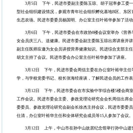
3
月
5
日
下午，民进市委副主委陈玉琼、胡子冠率参工委
型社会组织建设情况，参观市青年社会组织孵化基地
B
区、东区
生态农场。民进市委委员杨国明、办公室主任叶裕华参加了活动
3
月
6
日
下午，民进市委会在市政协
8
楼会议室举办《营养
女会员庆三八、送健康。民进市委会副主委陈玉琼出席讲座并讲
副主任医师应邀为女会员讲授营养健康知识。民进综合支部主任
胡文主持了会议。民进市委会办公室主任叶裕华参加了讲座。
3
月
12
日
下午，民进市委会周信主委在办公室叶裕华主任
学，与学校党委书记、校长张海经座谈，了解民进会员的工作表
3
月
12
日
下午，民进市委会在市实验中学综合楼
5
楼会商
工作会议。民进市委会主委、参政党理论研究会会长周信出席会
委委员、参政党理论研究会副会长徐杰主持会议，民进市委委员
仕清，办公室叶裕华主任和全体研究会成员等
15
人参加了会议。
3
月
12
日
上午，中山市在孙中山故居纪念馆举行孙中山逝