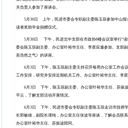
关负责人参加了座谈会。
5
月
30
日
上午，民进市委会专职副主委陈玉琼参加中山报
读者奖助学金捐赠仪式。
5
月
30
日
下午，民进北中支部在市政协
8
楼会议室举行
“
读
委会陈玉琼副主委、办公室叶裕华主任、李星应邀参加。支部副
吾浩然之气》的讲座。
6
月
3
日
下午，陈玉琼副主委主持召开每周办公室工作会
工作安排，研究并安排近期机关工作。办公室叶裕华主任、李星
6
月
3
日
下午，陈玉琼副主委、办公室叶裕华主任、苏振
平云，了解支部活动开展情况。
6
月
3
日
下午，民进市委会专职副主委陈玉琼走访市技师
长郭敏雄，副院长谭纯，办公室主任张波等座谈，了解会员联系
办公室叶裕华主任、苏振波陪同。