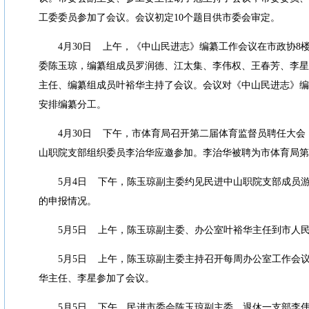
工委委员参加了会议。会议初定
10
个题目供市委会审定。
4
月
30
日
上午，《中山民进志》编纂工作会议在市政协
8
委陈玉琼，编纂组成员罗润德、江太集、李伟权、王春芳、李星
主任、编纂组成员叶裕华主持了会议。会议对《中山民进志》编
安排编纂分工。
4
月
30
日
下午，市体育局召开第二届体育监督员聘任大会
山职院支部组织委员李治华应邀参加。李治华被聘为市体育局第
5
月
4
日
下午，陈玉琼副主委约见民进中山职院支部成员
的申报情况。
5
月
5
日
上午，陈玉琼副主委、办公室叶裕华主任到市人
5
月
5
日
上午，陈玉琼副主委主持召开每周办公室工作会
华主任、李星参加了会议。
5
月
5
日
下午，民进市委会陈玉琼副主委、退休一支部李