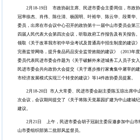
2
月
18-19
日
市政协副主席、民进市委会主委周信，市政协
冠率徐杰、肖伟、陈仕清、杨国明、叶裕华、陈云华、段菁华、
委员，出席在市会议中心召开的政协第十一届中山市委员会第三
四届人民代表大会第四次会议，听取政府工作报告及有关报告。
领取《关于改革我市初中毕业考试及普通高中招生制度的建议》
完善监管网络，提升食品药品安全监管效能的建议》（
2013
年度
委员代表民进市委会作题为《关于破解外来进城务工人员子女入
民进市委会共向政协大会提交《关于逐步推行家禽集中屠宰的建
市经济发展模式实现三个转变的建议》等
14
件政协委员提案。
2
月
18-20
日
市人大常委、民进市委会副主委陈玉琼出席中
次会议，会议期间提交了《关于将陈天觉墓园扩建为中山建城纪
建议。
2
月
21
日
上午，民进市委会胡子冠副主委应邀参加中山市
山市委组织部第二批部风监督员。