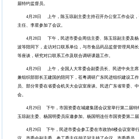
届特约监督员。
4
月
28
日
上午，陈玉琼副主委主持召开办公室工作会议，
主任、李星参加了会议。
4
月
28
日
下午，民进市委会周信主委、陈玉琼副主委及杨
波等陪同下，走访对口联系单位，与市食品药品监督管理局局长
等座谈，研究对口联系工作及联合调研课题工作。
4
月
29
日
上午，全国人大常委会副委员长、民进中央主席
兼组织部部长王建国的陪同下，莅粤调研广东民进组织建设工作
员、部分常委在省委会机关大会议室座谈。民进广东省常委、中
会。
4
月
29
日
下午，市国资委在城建集团会议室举行第二届特
玉琼副主委、杨国明委员应邀参加。杨国明连任市国资委第二届
4
月
29
日
下午，民进市委会参工委在市政协
8
楼会议室举
议。市委会副主委、参工委主任胡子冠主持了会议，市委委员、