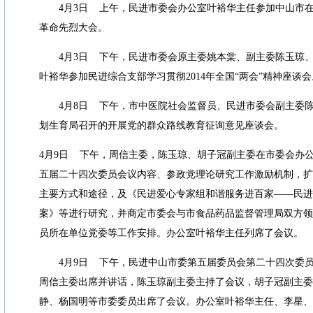
4
月
3
日
上午，民进市委会办公室叶裕华主任参加中山市
革命先烈大会。
4
月
3
日
下午，民进市委会原主委姚本棠、副主委陈玉琼
叶裕华参加民进综合支部学习贯彻
2014
年全国
“
两会
”
精神座谈会
4
月
8
日
下午，市中医院社会监督员、民进市委会副主委
划生育局召开的开展党的群众路线教育征询意见座谈会。
4
月
9
日
下午，周信主委，陈玉琼、胡子冠副主委在市委会办
五届二十四次委员会议内容、参政党理论研究工作激励机制，扩
主要方式和途径，及《民进爱心专家组和谐服务进百家
——
民进
案》等进行研究，并商定市委会与市食品药品监督管理局双方领
员所在单位党委等工作安排。办公室叶裕华主任列席了会议。
4
月
9
日
下午，民进中山市委第五届委员会第二十四次委
周信主委出席并讲话，陈玉琼副主委主持了会议，胡子冠副主委
静、杨国明等市委委员出席了会议。办公室叶裕华主任、李星、