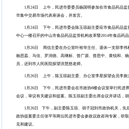
1
月
24
日
上午，民进市委委员杨国明参加在市食品药品监
市集中交易市场代表座谈会，并发言。
1
月
24
日
下午，民进市委会陈玉琼副主委应市食品药品监
中心一楼召开的中山市食品药品监管机构改革暨
2014
年食品药品
1
月
26
日
周信主委在办公室叶裕华主任、退休一支部李伟
杨思荔、马佳、罗润德、高继标、曾广源、曾思中、黄锐和、杨
员，还到市人民医院探望洪慧慈老师。
1
月
26
日
上午，陈玉琼副主委、办公室李星探望会员李彪
1
月
26
日
下午，民进市委会在市政协
8
楼会议室举行民进
会议，审议有关建议和提案。陈玉琼副主委出席会议并讲话，胡
1
月
26
日
下午，副主委陈玉琼、胡子冠到市政协机关，先
政协提案委主任张平等两位民进市委会参政议政咨询专家，听取
见和建议。