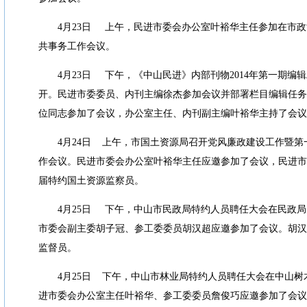
4
月
23
日
上午，民进市委会办公室叶裕华主任参加在市政
共事务工作会议。
4
月
23
日
下午，《中山民进》内部刊物
2014
年第一期编辑
开。民进市委委员、内刊主编徐杰参加会议并部署栏目编辑任务
位同志参加了会议，办公室主任、内刊副主编叶裕华主持了会议
4
月
24
日
上午，市国土资源局召开党风廉政建设工作暨第
作会议。民进市委会办公室叶裕华主任应邀参加了会议，民进市
届特约国土资源监察员。
4
月
25
日
下午，中山市民政局特约人员聘任大会在民政局
市委会副主委胡子冠、参工委委员胡汉超应邀参加了会议。胡汉
监督员。
4
月
25
日
下午，中山市林业局特约人员聘任大会在中山树
进市委会办公室主任叶裕华、参工委委员詹俊巧应邀参加了会议