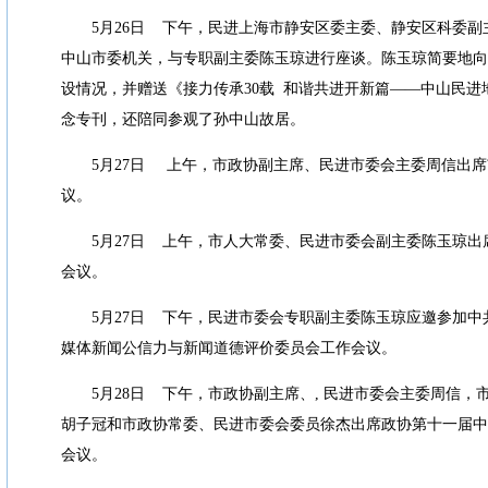
5
月
26
日
下午，民进上海市静安区委主委、静安区科委副
中山市委机关，与专职副主委陈玉琼进行座谈。陈玉琼简要地向
设情况，并赠送《接力传承
30
载
和谐共进开新篇
——
中山民进
念专刊，还陪同参观了孙中山故居。
5
月
27
日
上午，市政协副主席、民进市委会主委周信出席
议。
5
月
27
日
上午，市人大常委、民进市委会副主委陈玉琼出
会议。
5
月
27
日
下午，民进市委会专职副主委陈玉琼应邀参加中
媒体新闻公信力与新闻道德评价委员会工作会议。
5
月
28
日
下午，市政协副主席、, 民进市委会主委周信，
胡子冠和市政协常委、民进市委会委员徐杰出席政协第十一届中
会议。