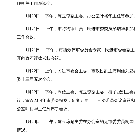
联机关工作座谈会。
1
月
20
日
下午，陈玉琼副主委、办公室叶裕华主任等参加
1
月
21
日
上午，市特约审计员、民进市委委员彭增华参加
工作会议。
1
月
21
日
下午，市绩效评审委员会专家、民进市委会副主
开的政府绩效考核会议。
1
月
22
日
上午，民进市委会主委、市政协副主席周信列席
委十三届五次全会。
1
月
22
日
下午，周信主委、陈玉琼副主委、胡子冠副主委
议，审议
2014
年市委会提案，研究五届二十三次委员会议议题和
公室叶裕华主任列席了会议。
1
月
23
日
上午，陈玉琼副主委在办公室约见市委委员杨国
情况。