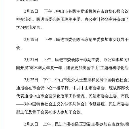
3
月
19
日
下午，中山市各民主党派机关在市政协
10
楼会议
神交流会。民进市委会陈玉琼副主委、办公室叶裕华主任参加了
学习交流发言。
3
月
19
日
下午，民进市委会陈玉琼副主委参加市女领导干
会。
3
月
21
日
上午，民进市委会陈玉琼副主委、办公室李星同
园开展
“
树木树人年复一年，建设更加美丽中山
”
主题植树绿化活
3
月
25
日
下午，中山市党外人士坚持和发展中国特色社会
通报会在市会议中心一楼举行。中共中山市委常委、统战部部长
代表通报中山市全面深化改革工作情况，民进市委会主委、市政
——
对中国特色社会主义的认识与体会》专题讲座。民进市委会
部主任及骨干会员
40
多人参加了会议。
3
月
26
日
上午，民进市委会陈玉琼副主委参加在市政协
9