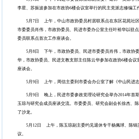
李星、苏振波参加在市政协
6
楼会议室举行的民主党派志修编工
5
月
7
日
上午，中山市政协委员村居联系点在东区花苑社
市委委员肖伟，市政协委员、民进市委办公室主任叶裕华以驻点
委员联系点首次工作座谈会。
5
月
8
日
下午，市政协委员、民进市委委员肖伟，市政协
华，市政协委员、民进文教支部主任陈云华参加在政协
6
楼会议
座谈会。
5
月
9
日
上午，周信主委到市委会办公室了解《中山民进
5
月
9
日
晚上，民进市委参政党理论研究会举办
2014
年首
玉琼与研究会成员座谈交流。市委委员、研究会副会长徐杰、陈
了沙龙。
5
月
12
日
上午，陈玉琼副主委约见退休专干杨佩球、陈锦
议。