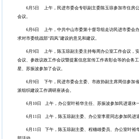
6
月
5
日
上午，民进市委会专职副主委陈玉琼参加市住房
会议。
6
月
6
日
上午，中共中山市委第十督导组走访民进市委会
求对市委统战部
“
四风
”
建设的意见和建议。
6
月
9
日
上午，陈玉琼副主委主持每周办公室工作会议，
会议、参政议政工作会议暨提案信息宣传工作表彰会等的会务工
星、苏振波参加了会议。
6
月
9
日
下午，民进市委会主委、市政协副主席周信参加
派组织建设工作调研座谈会。
6
月
10
日
上午，办公室叶裕华主任、苏振波参加民进退休
6
月
11
日
上午，陈玉琼副主委、办公室李星同志参加民进
6
月
11
日
下午，陈玉琼副主委、程穗雄委员、办公室叶裕
部活动。