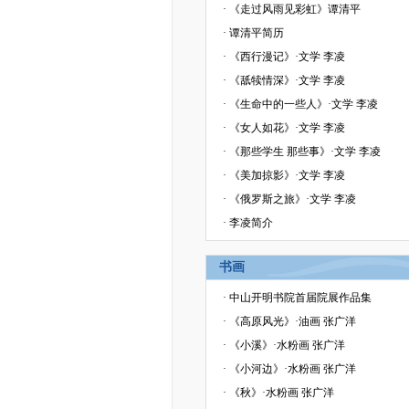
·
《走过风雨见彩虹》谭清平
·
谭清平简历
·
《西行漫记》·文学 李凌
·
《舐犊情深》·文学 李凌
·
《生命中的一些人》·文学 李凌
·
《女人如花》·文学 李凌
·
《那些学生 那些事》·文学 李凌
·
《美加掠影》·文学 李凌
·
《俄罗斯之旅》·文学 李凌
·
李凌简介
书画
·
中山开明书院首届院展作品集
·
《高原风光》·油画 张广洋
·
《小溪》·水粉画 张广洋
·
《小河边》·水粉画 张广洋
·
《秋》·水粉画 张广洋