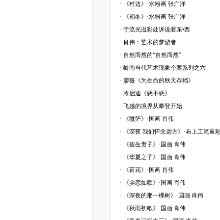
·
《村边》·水粉画 张广洋
·
《初冬》·水粉画 张广洋
·
于流光溢彩处诉说着东•西
·
肖伟：艺术的梦游者
·
自然而然的“自然而然”
·
岭南当代艺术现象个案系列之六
·
廖薇《为生命的秋天存档》
·
冷启迪《惑不惑》
·
飞越的境界从攀登开始
·
《微茫》·国画 肖伟
·
《深夜 我们怀念远方》·布上工笔重彩
·
《莲生贵子》·国画 肖伟
·
《华夏之子》·国画 肖伟
·
《荷花》·国画 肖伟
·
《乡恋如歌》·国画 肖伟
·
《深夜的那一棵树》·国画 肖伟
·
《秋雨初歇》·国画 肖伟