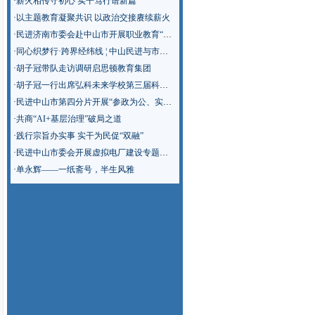
·
薪火相传守初心 实干笃行谱新篇
·
以主题教育凝聚共识 以政治交接赓续薪火
·
民进济南市委会赴中山市开展职业教育“新双高”建设专题调研
·
同心织梦行·跨界经纬线 ¦ 中山民进与市教师发展中心“青春聊聊吧”活动走进南侨英才学校
·
胡子冠带队走访调研启思顿教育集团
·
胡子冠一行出席弘科未来学校第三届科技节
·
民进中山市第四分片开展“参政为公、实干为民”主题教育学习调研
·
共商“AI+基层治理”破局之道
·
践行宗旨办实事 实干为民促“双融”
·
民进中山市委会开展虚拟电厂建设专题调研
·
单永辉——一纸斋号，半生风雅