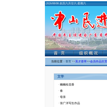
·
2026/08/08 农历六月廿六 星期六
当前位置：
首页
>>
英才荟萃
>>
会员作品欣
文学
·
幽幽桂花香
·
春
·
母亲
·
张广洋写生作品