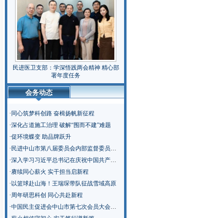
民进医卫支部：学深悟践两会精神 精心部
署年度任务
会务动态
·
同心筑梦科创路 奋楫扬帆新征程
·
深化占道施工治理 破解“围而不建”难题
·
促环境蝶变 助品牌跃升
·
民进中山市第八届委员会内部监督委员会召开第一次会议
·
深入学习习近平总书记在庆祝中国共产党成立105周年大会上的重要讲话精神
·
赓续同心薪火 实干担当启新程
·
以篮球赴山海！王瑞琛带队征战雪域高原
·
周年研思科创 同心共赴新程
·
中国民主促进会中山市第七次会员大会召开