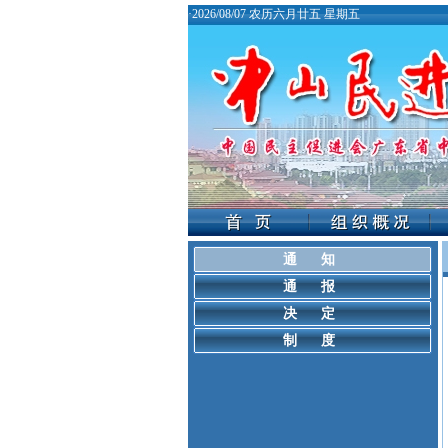
·
2026/08/07 农历六月廿五 星期五
通 知
通 报
决 定
制 度