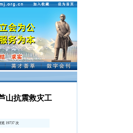
芦山抗震救灾工
浏览
19737
次