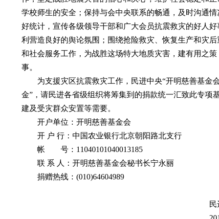
学校师生的安全；保持与会中央联系的畅通，及时沟通情
好统计，宣传各级领导干部和广大会员抗震救灾的好人好
利营造良好的舆论氛围；围绕抢险救灾、恢复生产和灾后
和社会服务工作，为战胜这场特大地质灾害，建有用之策
事。
为支援灾区抗震救灾工作，民进中央“开明慈善基金会”
金”，请民进各省级组织将筹集到的捐款统一汇致此专项
建及受灾群众安置等需要。
开户单位：开明慈善基金会
开 户 行：中国农业银行北京朝阳路北支行
帐 号：11040101040013185
联 系 人：开明慈善基金会秘书长宁永丽
捐赠热线：(010)64604989
民进中央办
2013年4月2