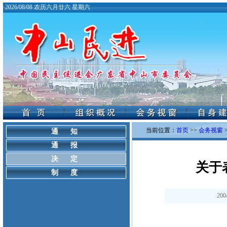
·
2026/08/08 农历六月廿六 星期六
当前位置：
首页
>>
会务视窗
通 知
通 报
决 定
关于
制 度
200